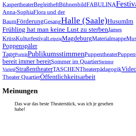
Festiv
Kaspertheater
Begleitheft
Bühnenbild
FABULINA
Anna-Sophia
Flora und der
Halle (Saale)
Im
Förderung
Husum
Baum
Gesang
Frühling hat man keine Lust zu sterben
James
Magdeburg
Krüss
Kulturfestival
Materialmappe
Mus
Leipzig
Poppenspäler
Publikumsstimmen
Tage
Puppentheater
Puppent
Porträt
bereit immer bereit
Sommer im Quartier
Steintor
Straßentheater
Vide
TASCHEN
Theaterpädagogik
Varieté
Öffentlichkeitsarbeit
Theater Quartier
Meinungen
Das war das beste Theaterstück, was ich je gesehen
habe!