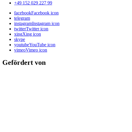
+49 152 029 227 99
facebook
Facebook icon
telegram
instagram
Instagram icon
twitter
Twitter icon
xing
Xing icon
skype
youtube
YouTube icon
vimeo
Vimeo icon
Gefördert von